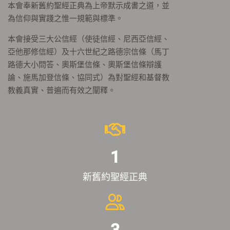
本會奉新舊約聖經正典為上帝默示成書之道，並
為信仰與實踐之惟一規範與標準。
本會接受三大公信經（使徒信經、尼西亞信經、
亞他那修信經）及十六世紀之路德宗信條（馬丁
路德大小問答、奧斯堡信條、奧斯堡信條辯護
論、施馬加登信條、協同式）為對聖經和基督教
教義真實、普遍而有效之闡釋。
1
新舊約聖經正典